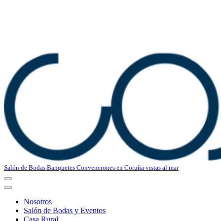
Salón de Bodas Banquetes Convenciones en Coruña vistas al mar
Menú
de
Menú
navegación
de
Nosotros
navegación
Salón de Bodas y Eventos
Casa Rural