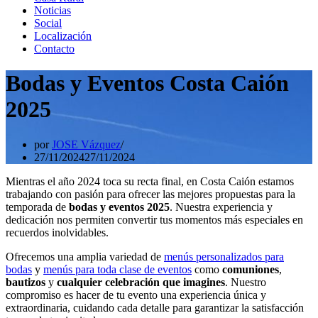
Noticias
Social
Localización
Contacto
Bodas y Eventos Costa Caión
2025
por
JOSE Vázquez
27/11/2024
27/11/2024
Mientras el año 2024 toca su recta final, en Costa Caión estamos
trabajando con pasión para ofrecer las mejores propuestas para la
temporada de
bodas y eventos 2025
. Nuestra experiencia y
dedicación nos permiten convertir tus momentos más especiales en
recuerdos inolvidables.
Ofrecemos una amplia variedad de
menús personalizados para
bodas
y
menús para toda clase de eventos
como
comuniones
,
bautizos
y
cualquier celebración que imagines
. Nuestro
compromiso es hacer de tu evento una experiencia única y
extraordinaria, cuidando cada detalle para garantizar la satisfacción