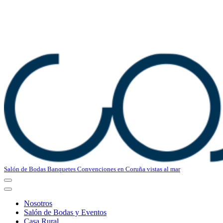
Salón de Bodas Banquetes Convenciones en Coruña vistas al mar
Menú
de
Menú
navegación
de
Nosotros
navegación
Salón de Bodas y Eventos
Casa Rural