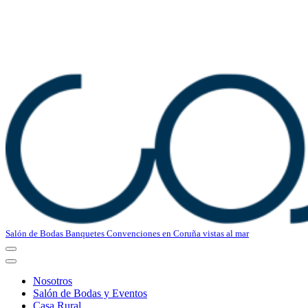
Salón de Bodas Banquetes Convenciones en Coruña vistas al mar
Menú
de
Menú
navegación
de
Nosotros
navegación
Salón de Bodas y Eventos
Casa Rural