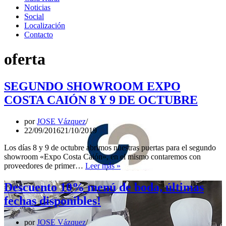
Noticias
Social
Localización
Contacto
oferta
SEGUNDO SHOWROOM EXPO
COSTA CAIÓN 8 Y 9 DE OCTUBRE
por
JOSE Vázquez
22/09/2016
21/10/2019
Los días 8 y 9 de octubre abrimos nuestras puertas para el segundo
showroom «Expo Costa Caión», en el mismo contaremos con
SEGUNDO
proveedores de primer…
Leer más »
SHOWROOM
EXPO
Descuento 10% menú de boda, últimas
COSTA
fechas disponibles!
CAIÓN
8
Y
por
JOSE Vázquez