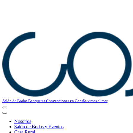
Salón de Bodas Banquetes Convenciones en Coruña vistas al mar
Menú
de
Menú
navegación
de
Nosotros
navegación
Salón de Bodas y Eventos
Casa Rural